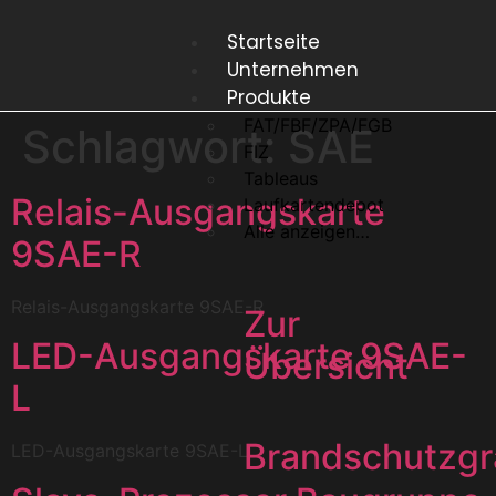
Startseite
Unternehmen
Produkte
FAT/FBF/ZPA/FGB
Schlagwort:
SAE
FIZ
Tableaus
Relais-Ausgangskarte
Laufkartendepot
Alle anzeigen…
9SAE-R
Relais-Ausgangskarte 9SAE-R
Zur
LED-Ausgangskarte 9SAE-
Übersicht
L
Brandschutzgr
LED-Ausgangskarte 9SAE-L