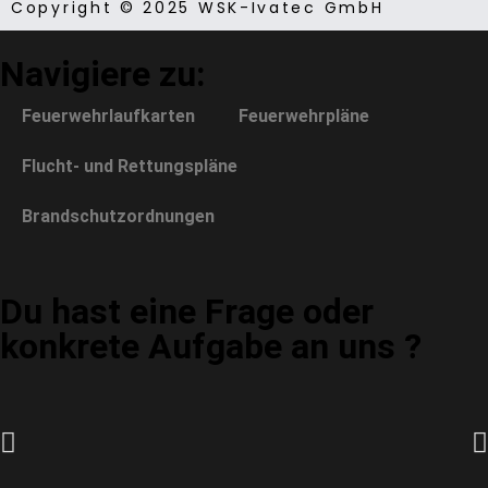
Copyright © 2025 WSK-Ivatec GmbH
Navigiere zu:
Feuerwehrlaufkarten
Feuerwehrpläne
Flucht- und Rettungspläne
Brandschutzordnungen
Du hast eine Frage oder
konkrete Aufgabe an uns ?