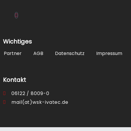
Laufkartendep
Laufkartendru
Wichtiges
Sonstiges
Partner
AGB
Datenschutz
Impressum
Tableaus
Winguard
Kontakt
06122 / 8009-0
mail(at)wsk-ivatec.de
News
Kontakt
X