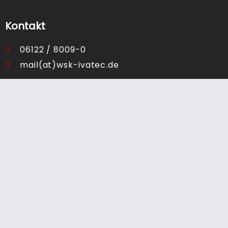
Kontakt
06122 / 8009-0
mail(at)wsk-ivatec.de
Copyright © 2026 WSK-Ivatec GmbH
Navigiere zu:
Feuerwehrlaufkarten
Feuerwehrpläne
Flucht- und Rettungspläne
Brandschutzordnungen