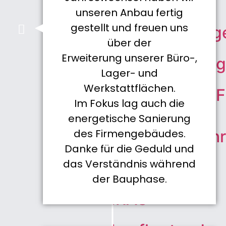
CAD-
unseren Anbau fertig
gestellt und freuen uns
Dienstleistung
über der
Erweiterung unserer Büro-,
Elektronikbau
Lager- und
Werkstattflächen.
FAT/FBF/ZPA/
Im Fokus lag auch die
energetische Sanierung
des Firmengebäudes.
Feuerwehrsch
Danke für die Geduld und
das Verständnis während
FIZ
der Bauphase.
IRAS