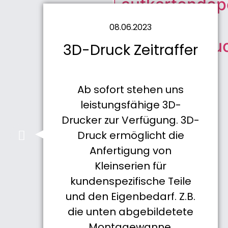
Laufkartendep
08.06.2023
Laufkartendru
3D-Druck Zeitraffer
Sonstiges
Ab sofort stehen uns
leistungsfähige 3D-
Tableaus
Drucker zur Verfügung. 3D-
Druck ermöglicht die
Winguard
Anfertigung von
Kleinserien für
kundenspezifische Teile
News
Kontakt
und den Eigenbedarf. Z.B.
die unten abgebildetete
X
Montagewanne.