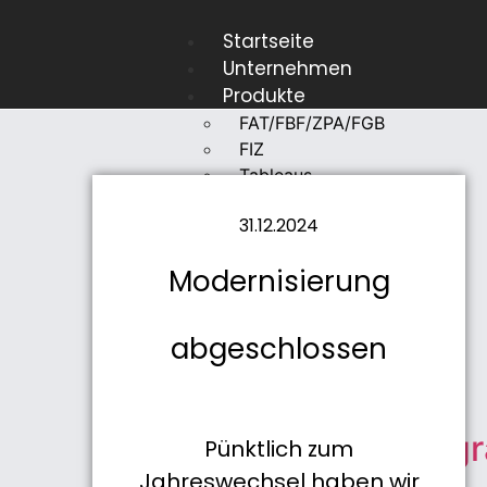
Startseite
Unternehmen
Produkte
FAT/FBF/ZPA/FGB
FIZ
Tableaus
Laufkartendepot
31.12.2024
Alle anzeigen…
Modernisierung
Zur
abgeschlossen
Übersicht
Brandschutzgr
Pünktlich zum
Jahreswechsel haben wir