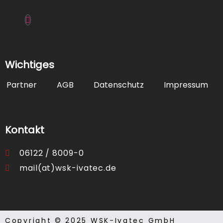
CAD-
Dienstleistung
Elektronikbau
Wichtiges
Partner
AGB
Datenschutz
Impressum
FAT/FBF/ZPA/
Kontakt
Feuerwehrsch
06122 / 8009-0
FIZ
mail(at)wsk-ivatec.de
IRAS
Copyright © 2025 WSK-Ivatec GmbH