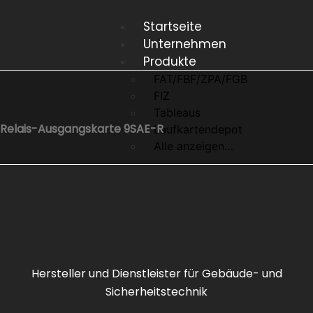
Startseite
Unternehmen
Produkte
FAT/FBF/ZPA/FGB
FIZ
Tableaus
Relais-Ausgangskarte 9SAE-R
Laufkartendepot
Alle anzeigen…
Zur
Übersicht
Hersteller und Dienstleister für Gebäude- und
Brandschutzgr
Sicherheitstechnik