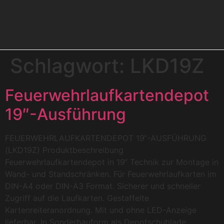
Schlagwort:
LKD19Z
Feuerwehrlaufkartendepot
19″-Ausführung
FEUERWEHRLAUFKARTENDEPOT 19“-AUSFÜHRUNG
(LKD19Z) Produktbeschreibung
Feuerwehrlaufkartendepot in 19“ Technik zur Montage in
Wand- und Standschränken. Für Feuerwehrlaufkarten im
DIN-A4 oder DIN-A3 Format. Sicherer und schneller
Zugriff auf die Laufkarten. Gestaffelte
Kartenreiteranordnung. Mit und ohne LED-Anzeige
lieferbar. In Sonderbauform als Depotschublade