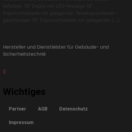
lieferbar. 19“ Depot mit LED-Anzeige 19“
Depotschublade mit gelagerten Teleskopschienen –
geschlossen 19“ Depotschublade mit gelagerten […]
Hersteller und Dienstleister für Gebäude- und
Sicherheitstechnik
Wichtiges
Partner
AGB
Datenschutz
Impressum