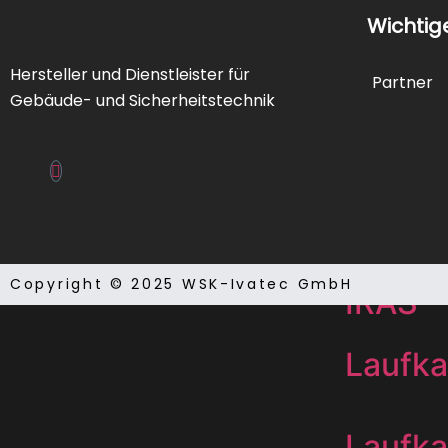
Wichtig
Elektr
Hersteller und Dienstleister für
Partner
FAT/F
Gebäude- und Sicherheitstechnik
Feuer
FIZ
Copyright © 2025 WSK-Ivatec GmbH
IRAS
Laufka
Laufka