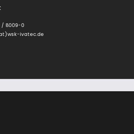
t
 / 8009-0
at)wsk-ivatec.de