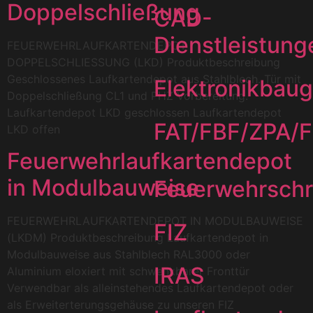
Doppelschließung
CAD-
Dienstleistung
FEUERWEHRLAUFKARTENDEPOT
DOPPELSCHLIESSUNG (LKD) Produktbeschreibung
Geschlossenes Laufkartendepot aus Stahlblech. Tür mit
Elektronikbau
Doppelschließung CL1 und PHZ Vorbereitung.
Laufkartendepot LKD geschlossen Laufkartendepot
FAT/FBF/ZPA/
LKD offen
Feuerwehrlaufkartendepot
in Modulbauweise
Feuerwehrsch
FEUERWEHRLAUFKARTENDEPOT IN MODULBAUWEISE
FIZ
(LKDM) Produktbeschreibung Laufkartendepot in
Modulbauweise aus Stahlblech RAL3000 oder
IRAS
Aluminium eloxiert mit schwenkbarer Fronttür
Verwendbar als alleinstehendes Laufkartendepot oder
als Erweiterterungsgehäuse zu unseren FIZ