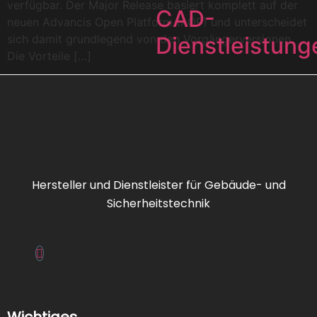
verfügbar. Der Major Release basiert komplett auf der
CAD-
neuen Advancis Open Platform (AOP) und unterscheidet
sich damit grundlegend von den Vorgängerversionen.
Dienstleistung
Die Vorteile […]
Elektronikbau
FAT/FBF/ZPA/
Hersteller und Dienstleister für Gebäude- und
Feuerwehrsch
Sicherheitstechnik
FIZ
IRAS