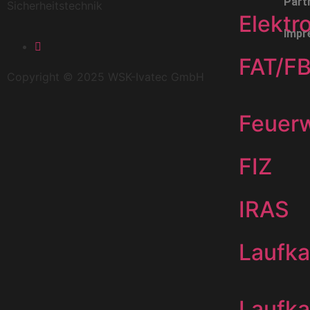
Part
Sicherheitstechnik
Elektr
Impr
FAT/F
Copyright © 2025 WSK-Ivatec GmbH
Feuer
FIZ
IRAS
Laufka
Laufka