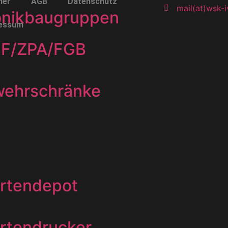
ner
AGB
Datenschutz
mail(at)wsk-i
onikbaugruppen
essum
BF/ZPA/FGB
wehrschränke
rtendepot
rtendrucker