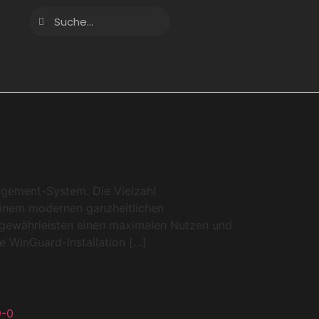
g
ement-System. Die Vielzahl
einem modernen ganzheitlichen
g gewährleisten einen maximalen Nutzen und
e WinGuard-lnstallation […]
9-0