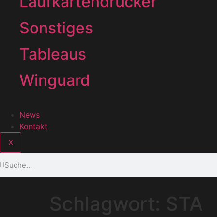
Laufkartendrucker
Sonstiges
Tableaus
Winguard
News
Kontakt
X
Schlagwort:
STA