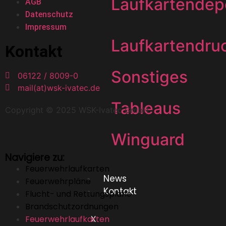
Laufkartendep
AGB
Datenschutz
Impressum
Laufkartendru
Kontakt
Sonstiges
06122 / 8009-0
mail(at)wsk-ivatec.de
Tableaus
Copyright © 2025 WSK-Ivatec GmbH
Winguard
Navigiere zu:
Feuerwehrlaufkarten
News
Feuerwehrpläne
Kontakt
Flucht- und Rettungspläne
Brandschutzordnungen
Feuerwehrlaufkarten
X