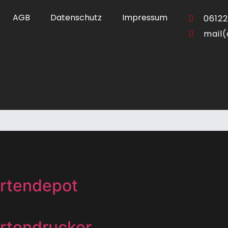
onikbaugruppen
AGB
Datenschutz
Impressum
06122
mail(
BF/ZPA/FGB
wehrschränke
rtendepot
rtendrucker