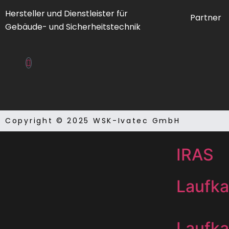
Elektr
Hersteller und Dienstleister für
Partner
Gebäude- und Sicherheitstechnik
FAT/F
Feuer
FIZ
Copyright © 2025 WSK-Ivatec GmbH
IRAS
Laufka
Laufka