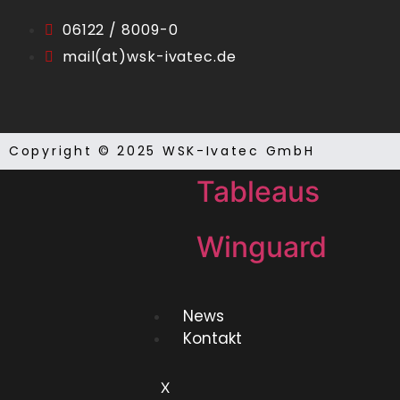
Laufkartendep
06122 / 8009-0
mail(at)wsk-ivatec.de
Laufkartendru
Sonstiges
Copyright © 2025 WSK-Ivatec GmbH
Tableaus
Winguard
News
Kontakt
X