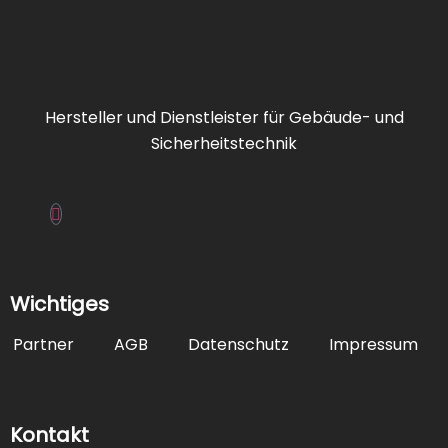
CAD-
Dienstleistung
Hersteller und Dienstleister für Gebäude- und
Elektronikbau
Sicherheitstechnik
FAT/FBF/ZPA/
Feuerwehrsch
Wichtiges
FIZ
Partner
AGB
Datenschutz
Impressum
IRAS
Kontakt