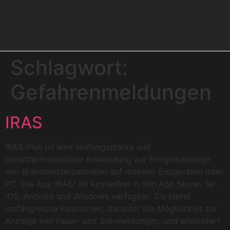
Schlagwort:
Gefahrenmeldungen
IRAS
IRAS-Plus ist eine leistungsstarke und
benutzerfreundliche Anwendung zur Ereignisanzeige
von Brandmelderzentralen auf mobilen Endgeräten oder
PC. Die App IRAS² ist kostenfrei in den App Stores für
iOS, Android und Windows verfügbar. Sie bietet
umfangreiche Funktionen, darunter die Möglichkeit zur
Anzeige von Feuer- und Störmeldungen, und erleichtert