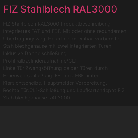
FIZ Stahlblech RAL3000
FIZ Stahlblech RAL3000 Produktbeschreibung
Integriertes FAT und FBF. Mit oder ohne redundanten
Übertragungsweg. Hauptmeldereinbau vorbereitet.
Stahlblechgehäuse mit zwei integrierten Türen.
Inklusive Doppelschließung:
Profilhalbzylinderaufnahme/CL1.
Linke Tür:Zwangsöffnung beider Türen durch
Feuerwehrschließung. FAT und FBF hinter
Klarsichtscheibe. Hauptmelder-Vorbereitung.
Rechte Tür:CL1-Schließung und Laufkartendepot FIZ
Stahlblechgehäuse RAL3000