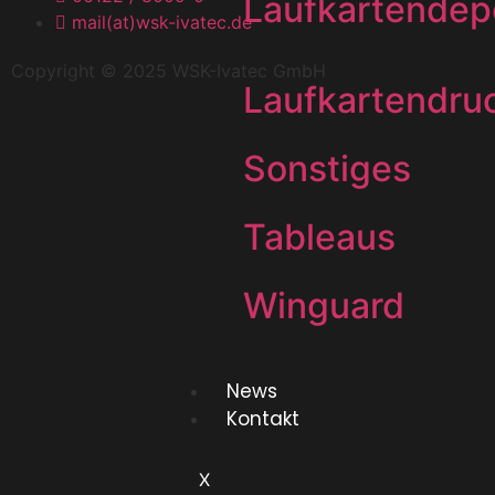
Laufkartendep
mail(at)wsk-ivatec.de
Copyright © 2025 WSK-Ivatec GmbH
Laufkartendru
Sonstiges
Tableaus
Winguard
News
Kontakt
X