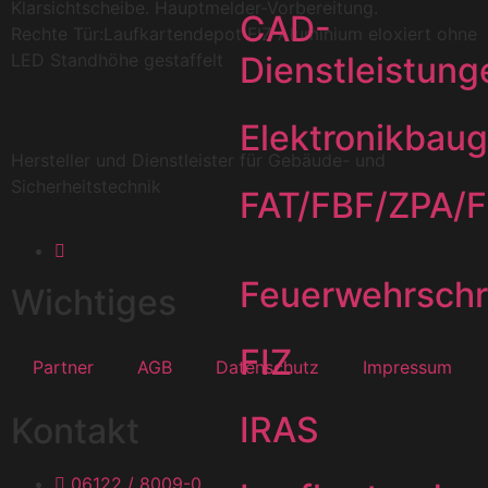
Klarsichtscheibe. Hauptmelder-Vorbereitung.
CAD-
Rechte Tür:Laufkartendepot FIZ Aluminium eloxiert ohne
LED Standhöhe gestaffelt
Dienstleistung
Elektronikbau
Hersteller und Dienstleister für Gebäude- und
Sicherheitstechnik
FAT/FBF/ZPA/
Feuerwehrsch
Wichtiges
FIZ
Partner
AGB
Datenschutz
Impressum
IRAS
Kontakt
06122 / 8009-0