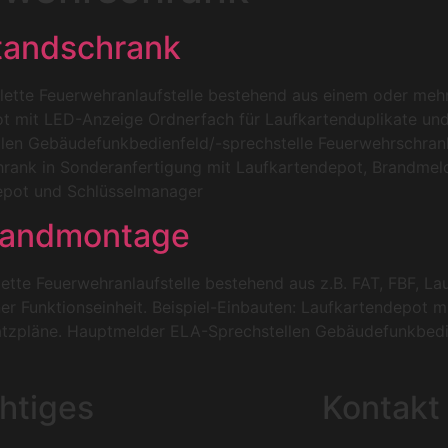
tandschrank
e Feuerwehranlaufstelle bestehend aus einem oder mehre
t mit LED-Anzeige Ordnerfach für Laufkartenduplikate un
len Gebäudefunkbedienfeld/-sprechstelle Feuerwehrschrank
chrank in Sonderanfertigung mit Laufkartendepot, Brandm
depot und Schlüsselmanager
Wandmontage
 Feuerwehranlaufstelle bestehend aus z.B. FAT, FBF, Lau
iner Funktionseinheit. Beispiel-Einbauten: Laufkartendepot 
atzpläne. Hauptmelder ELA-Sprechstellen Gebäudefunkbedi
htiges
Kontakt