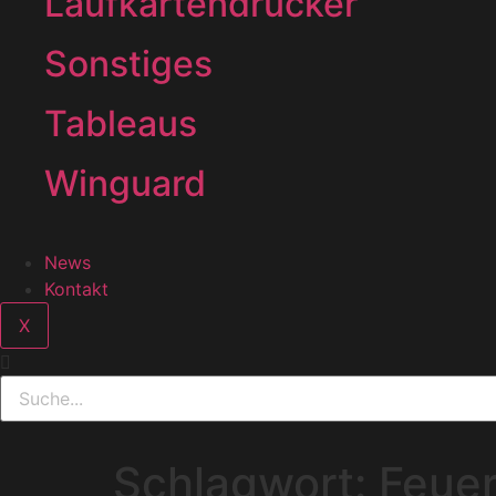
Laufkartendrucker
Sonstiges
Tableaus
Winguard
News
Kontakt
X
Schlagwort:
Feue