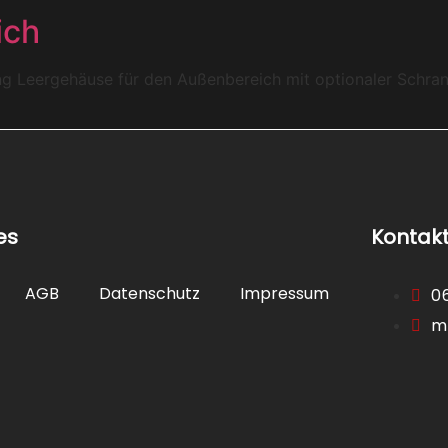
ich
ng Leergehäuse für den Außenbereich mit optionaler Schra
es
Kontak
AGB
Datenschutz
Impressum
0
m