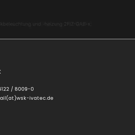
nkbeleuchtung und -heizung 2FIZ-GAB-x:
t
6122 / 8009-0
ail(at)wsk-ivatec.de