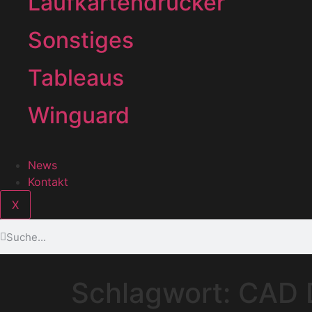
Laufkartendrucker
Sonstiges
Tableaus
Winguard
News
Kontakt
X
Schlagwort:
CAD D