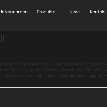
Unternehmen
Produkte
News
Kontakt
ll
tzerfreundliche Anwendung zur Ereignisanzeige von Brandme
Stores für iOS, Android und Windows verfügbar. Sie bietet 
ldungen, und erleichtert gleichzeitig die Bedienung. IRAS-