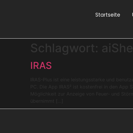
Startseite
Schlagwort:
aiShe
IRAS
IRAS-Plus ist eine leistungsstarke und benu
PC. Die App IRAS² ist kostenfrei in den App 
Möglichkeit zur Anzeige von Feuer- und Störme
übernimmt […]