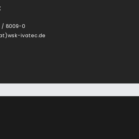
t
 / 8009-0
at)wsk-ivatec.de