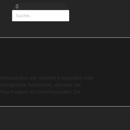
lderzentralen auf mobilen Endgeräten oder
umfangreiche Funktionen, darunter die
Plus fungiert als Empfangsstelle. Sie