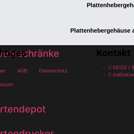
Plattenhebergeh
onikbaugruppen
BF/ZPA/FGB
Plattenhebergehäuse 
htiges
Kontakt
wehrschränke
06122 / 
ner
AGB
Datenschutz
mail(at)w
essum
rtendepot
rtendrucker