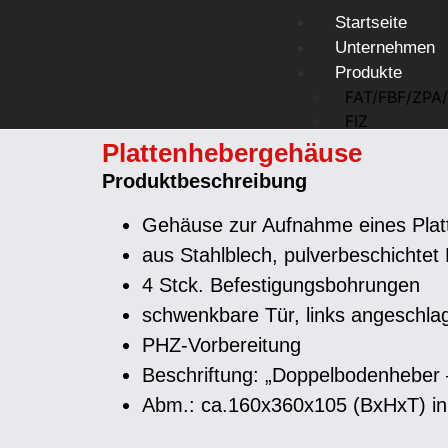
Startseite
Unternehmen
Produkte
FAT/FBF/ZPA
FIZ
Tableaus
Plattenhebergehäuse
Laufkartende
Produktbeschreibung
Alle anzeige
Gehäuse zur Aufnahme eines Platte
aus Stahlblech, pulverbeschichte
Zur Üb
4 Stck. Befestigungsbohrungen
schwenkbare Tür, links angeschla
PHZ-Vorbereitung
Brands
Beschriftung: „Doppelbodenheber –
Abm.: ca.160x360x105 (BxHxT) i
CAD-Di