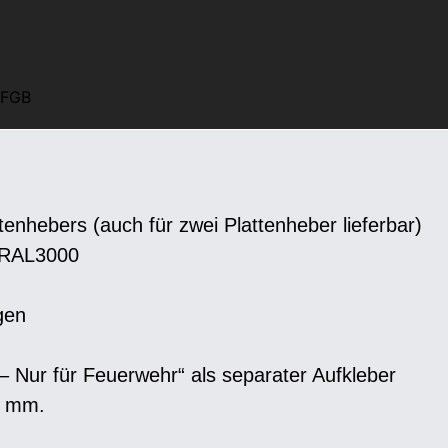
/FGB
pot
n…
nhebers (auch für zwei Plattenheber lieferbar)
t RAL3000
ersicht
gen
chutzgrafiken
 Nur für Feuerwehr“ als separater Aufkleber
n mm.
enstleistungen