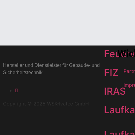
Elektr
FAT/F
Wic
Feuer
Hersteller und Dienstleister für Gebäude- und
FIZ
Part
Sicherheitstechnik
Impr
IRAS
Copyright © 2025 WSK-Ivatec GmbH
Laufka
Laufka