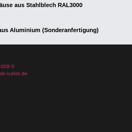
äuse aus Stahlblech RAL3000
aus Aluminium (Sonderanfertigung)
8009-0
sk-ivatec.de