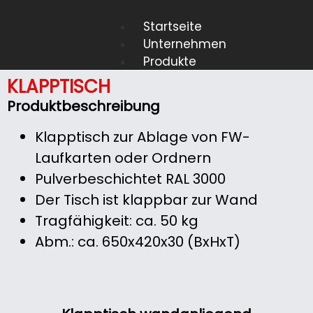
Startseite
Unternehmen
Produkte
FAT/FBF/ZPA/FGB
KLAPPTISCH
FIZ
Produktbeschreibung
Tableaus
Laufkartendepot
Klapptisch zur Ablage von FW-
Alle anzeigen…
Laufkarten oder Ordnern
Pulverbeschichtet RAL 3000
Der Tisch ist klappbar zur Wand
Zur
Tragfähigkeit: ca. 50 kg
Übersicht
Abm.: ca. 650x420x30 (BxHxT)
Brandschutzgr