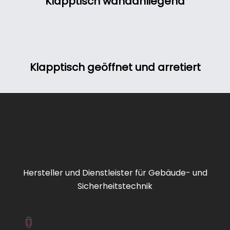
Klapptisch wandanliegend
CAD-
Dienstleistung
Elektronikbau
Klapptisch geöffnet und arretiert
FAT/FBF/ZPA/
Feuerwehrsch
FIZ
Hersteller und Dienstleister für Gebäude- und
Sicherheitstechnik
IRAS