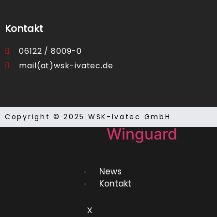
Laufkartendep
Kontakt
Laufkartendru
06122 / 8009-0
mail(at)wsk-ivatec.de
Sonstiges
Tableaus
Copyright © 2025 WSK-Ivatec GmbH
Winguard
News
Kontakt
X