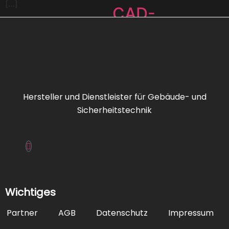
[…]
CAD-
Dienstleistung
Elektronikbau
FAT/FBF/ZPA/
Hersteller und Dienstleister für Gebäude- und
Sicherheitstechnik
Feuerwehrsch
FIZ
Wichtiges
IRAS
Partner
AGB
Datenschutz
Impressum